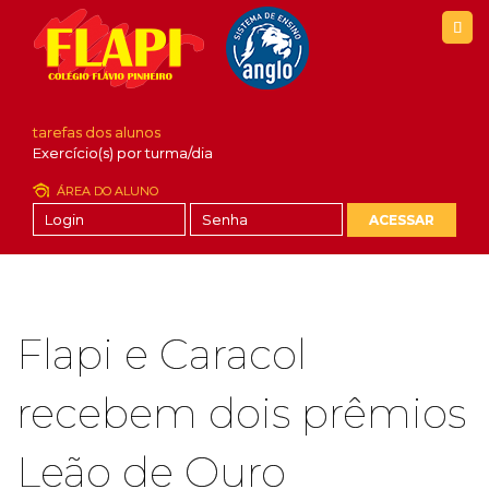
tarefas dos alunos
Exercício(s) por turma/dia
ÁREA DO ALUNO
ACESSAR
Flapi e Caracol
recebem dois prêmios
Leão de Ouro